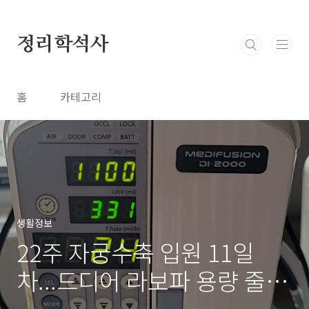
본문 바로가기
정리학석사
홈
카테고리
생활정보
22주 자궁수축 입원 11일
차...드디어 라보파 용량 줄이
다. (배뭉침은 여전)