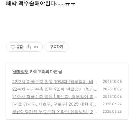
빼박 맥수술해야헌다......ㅠㅠ
공감
구독하기
'
생활정보
' 카테고리의 다른 글
22주차 자궁수축 입원 10일째 (경부길이, 배뭉
2025.10.08
침, 라보파) 버티고 버티기.
22주차 자궁수축 입원 9일째 멘탈잡기 (ft.라
(0)
2025.10.07
보파, 경부길이)
21주차 자궁수축 입원 | 라보파, 경부길이 짧아
(0)
2025.10.06
짐
[서울 강서구, 서초구, 구로구] 2025 대형폐기
(0)
2025.06.27
물 스티커 인터넷발급 방법 (모바일로 스티커
부산대형가전 무료수거 온라인 신청방법 | 20
2025.06.26
없이 간편하게!)
25 수거 가능품목 정리(가전O, 가구X)
(1)
(0)