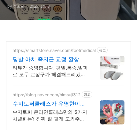
by 정조교
2025. 10. 9.
https://smartstore.naver.com/footmedical
광고
평발 아치 족저근 교정 깔창
리뷰가 증명합니다. 평발,통증,발피
로 모두 교정구가 해결해드리겠습
니다. 부모님들이 받고 싶은 효도
선물
https://blog.naver.com/himsuji312
광고
수지토퍼클래스가 유명한이
유?
수지토퍼 온라인클래스만의 5가지
차별화는? 진짜 잘 팔게 도와주는
현실주의 클래스 평균 10일완강! 4
단계 토퍼시스템구축!