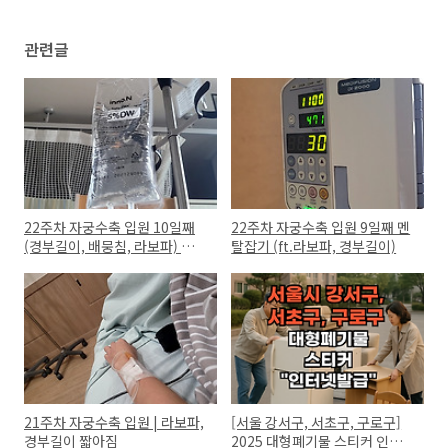
관련글
22주차 자궁수축 입원 10일째
22주차 자궁수축 입원 9일째 멘
(경부길이, 배뭉침, 라보파) 버티
탈잡기 (ft.라보파, 경부길이)
고 버티기.
21주차 자궁수축 입원 | 라보파,
[서울 강서구, 서초구, 구로구]
경부길이 짧아짐
2025 대형폐기물 스티커 인터