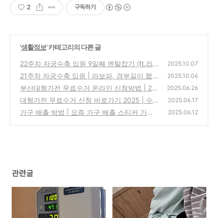
2
구독하기
'
생활정보
' 카테고리의 다른 글
22주차 자궁수축 입원 9일째 멘탈잡기 (ft.라
2025.10.07
보파, 경부길이)
21주차 자궁수축 입원 | 라보파, 경부길이 짧아
(0)
2025.10.06
짐
부산대형가전 무료수거 온라인 신청방법 | 20
(0)
2025.06.26
25 수거 가능품목 정리(가전O, 가구X)
대형가전 무료수거 신청 바로가기 2025 | 수
(0)
2025.06.17
거 가능품목 vs 불가품목은?
가구 배출 방법 | 요즘 가구 배출 스티커 가격
(0)
2025.06.12
얼마?(과태료 100만원 주의)
(0)
관련글