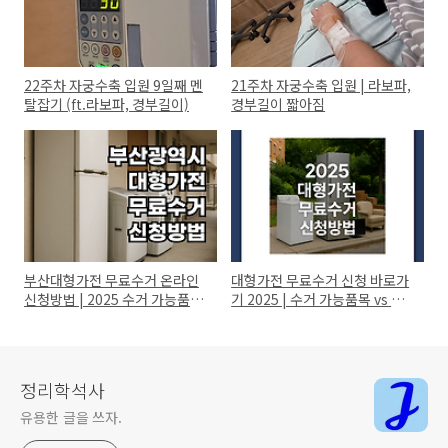
22주차 자궁수축 입원 9일째 멘
21주차 자궁수축 입원 | 라보파,
탈잡기 (ft.라보파, 경부길이)
경부길이 짧아짐
부산대형가전 무료수거 온라인
대형가전 무료수거 신청 바로가
신청방법 | 2025 수거 가능품목
기 2025 | 수거 가능품목 vs 불
정리(가전O, 가구X)
가품목은?
정리학석사
유용한 글을 쓰자.