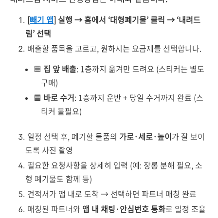
[
빼기 앱
] 실행 → 홈에서 ‘대형폐기물’ 클릭 → ‘내려드
림’ 선택
배출할 품목을 고르고, 원하시는 요금제를 선택합니다.
🟦
집 앞 배출
: 1층까지 옮겨만 드려요 (스티커는 별도
구매)
🟦
바로 수거
: 1층까지 운반 + 당일 수거까지 완료 (스
티커 불필요)
일정 선택 후, 폐기할 물품의
가로·세로·높이
가 잘 보이
도록 사진 촬영
필요한 요청사항을 상세히 입력 (예: 장롱 분해 필요, 소
형 폐기물도 함께 등)
견적서가 앱 내로 도착 → 선택하면 파트너 매칭 완료
매칭된 파트너와
앱 내 채팅·안심번호 통화
로 일정 조율