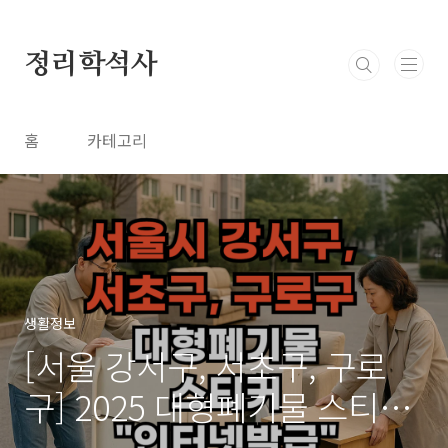
본문 바로가기
정리학석사
홈
카테고리
생활정보
[서울 강서구, 서초구, 구로
구] 2025 대형폐기물 스티커
인터넷발급 방법 (모바일로