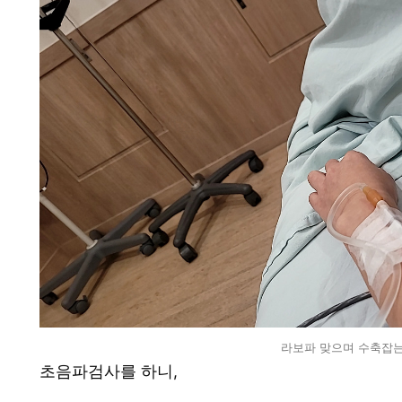
라보파 맞으며 수축잡는중
초음파검사를 하니,