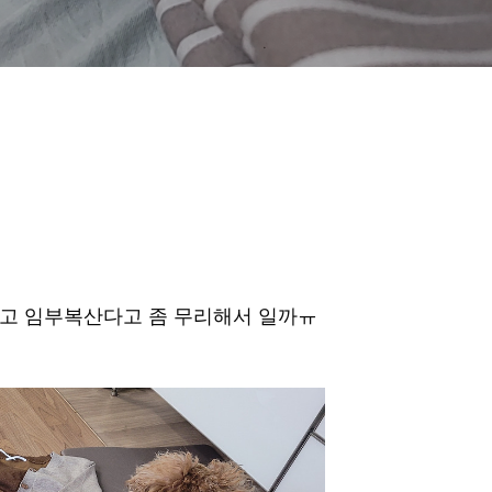
고 임부복산다고 좀 무리해서 일까ㅠ