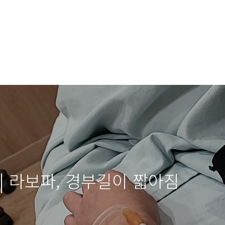
| 라보파, 경부길이 짧아짐