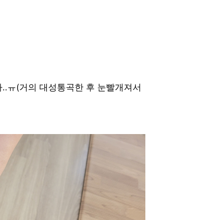
.
..ㅠ(거의 대성통곡한 후 눈빨개져서