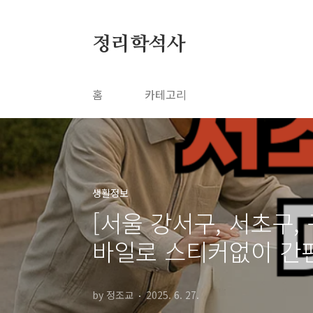
본문 바로가기
정리학석사
홈
카테고리
생활정보
[서울 강서구, 서초구,
바일로 스티커없이 간편
by 정조교
2025. 6. 27.