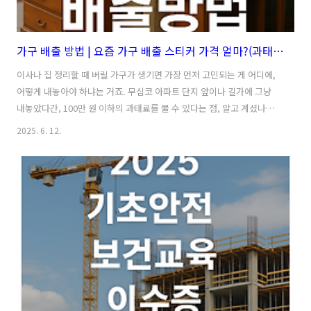
가구 배출 방법 | 요즘 가구 배출 스티커 가격 얼마?(과태료 100만원 주의)
이사나 집 정리할 때 버릴 가구가 생기면 가장 먼저 고민되는 게 어디에,
어떻게 내놓아야 하냐는 거죠. 무심코 아파트 단지 앞이나 길가에 그냥
내놓았다간, 100만 원 이하의 과태료를 물 수 있다는 점, 알고 계셨나요?
가구 버리는 것도 이제는 '정확한 절차'를 따라야 하는 시대인데요. 요즘
2025. 6. 12.
은 대부분의 지자체에서 온라인으로 간편하게 가구 배출 스티커를 신청
할 수 있게 되어 있어서, 예전처럼 주민센터에 직접 방문할 필요가 없습
니다. 오늘은 가구 배출방법과 가구 배출 스티커 구매법, 그리고 옮기기
어려운 경우까지 정리해보았어요. 1. 가구 배출방법 온라인 신청요즘은
집에서 핸드폰이나 컴퓨터만 있으면, 클릭 몇 번으로 대형폐기물 신청부
터 결제까지 한 번에 처리할 수 있어요. 특히 가구 배출방법 중 가장 ..