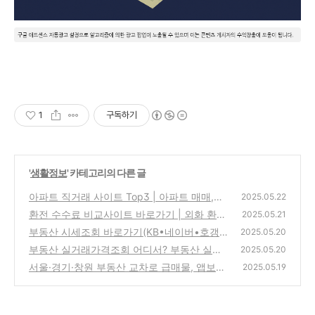
1
구독하기
'
생활정보
' 카테고리의 다른 글
아파트 직거래 사이트 Top3 | 아파트 매매,전
2025.05.22
세 직거래 방법은?(추천 플랫폼)
환전 수수료 비교사이트 바로가기 | 외화 환전
(0)
2025.05.21
수수료 줄이려면? (ft.은행별 비교)
부동산 시세조회 바로가기(KB•네이버•호갱노
(0)
2025.05.20
노 등)｜부동산 시세 검색 Top5
부동산 실거래가격조회 어디서? 부동산 실거
(0)
2025.05.20
래가 조회 사이트 best5!
서울·경기·창원 부동산 교차로 급매물, 앱보다
(0)
2025.05.19
빠르다?│지역별 부동산 교차로 바로가기
(0)