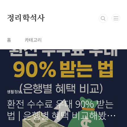
본문 바로가기
정리학석사
홈
카테고리
생활정보
환전 수수료 우대 90% 받는
법 | 은행별 혜택 비교해봤어
요 (ft.달러 환전 수수료)