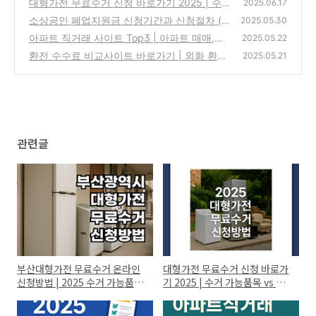
대형가전 무료수거 신청 바로가기 2025 | 수
(0)
2025.06.17
거 가능품목 vs 불가품목은?
소상공인 폐업지원금 신청기간과 신청절차 (f
(0)
2025.05.30
t.지급시기, 조건, 금액, 언제?)
아파트 직거래 사이트 Top3 | 아파트 매매,전
(0)
2025.05.22
세 직거래 방법은?(추천 플랫폼)
환전 수수료 비교사이트 바로가기 | 외화 환전
(0)
2025.05.21
수수료 줄이려면? (ft.은행별 비교)
(0)
관련글
부산대형가전 무료수거 온라인
대형가전 무료수거 신청 바로가
신청방법 | 2025 수거 가능품목
기 2025 | 수거 가능품목 vs 불
정리(가전O, 가구X)
가품목은?