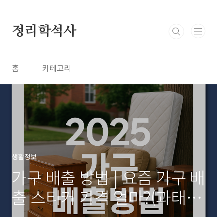
본문 바로가기
정리학석사
홈
카테고리
생활정보
가구 배출 방법 | 요즘 가구 배
출 스티커 가격 얼마?(과태료
100만원 주의)