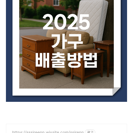
https://sssireenn.wixsite.com/ssirenn
광고