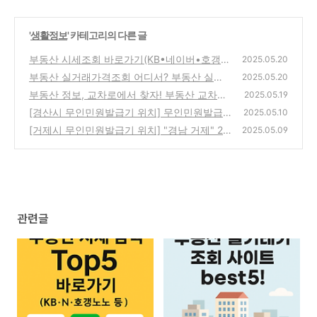
'
생활정보
' 카테고리의 다른 글
부동산 시세조회 바로가기(KB•네이버•호갱노
2025.05.20
노 등)｜부동산 시세 검색 Top5
부동산 실거래가격조회 어디서? 부동산 실거
(0)
2025.05.20
래가 조회 사이트 best5!
부동산 정보, 교차로에서 찾자! 부동산 교차로
(0)
2025.05.19
& 신문 그대로 보기
[경산시 무인민원발급기 위치] 무인민원발급
(0)
2025.05.10
기 발급서류 | "경북 경산" 무인민원발급기 이
[거제시 무인민원발급기 위치] "경남 거제" 24
2025.05.09
용시간
시간무인민원발급기 | 발급가능 문서종류!
(0)
(0)
관련글