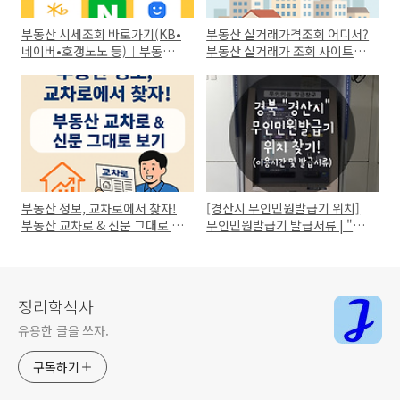
부동산 시세조회 바로가기(KB•
부동산 실거래가격조회 어디서?
네이버•호갱노노 등)｜부동산
부동산 실거래가 조회 사이트
시세 검색 Top5
best5!
부동산 정보, 교차로에서 찾자!
[경산시 무인민원발급기 위치]
부동산 교차로 & 신문 그대로 보
무인민원발급기 발급서류 | "경
기
북 경산" 무인민원발급기 이용
시간
정리학석사
유용한 글을 쓰자.
구독하기