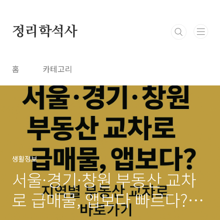
본문 바로가기
정리학석사
홈
카테고리
생활정보
서울·경기·창원 부동산 교차
로 급매물, 앱보다 빠르다?│
지역별 부동산 교차로 바로가