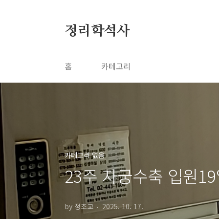
본문 바로가기
정리학석사
홈
카테고리
카테고리 없음
23주 자궁수축 입원19
by 정조교
2025. 10. 17.