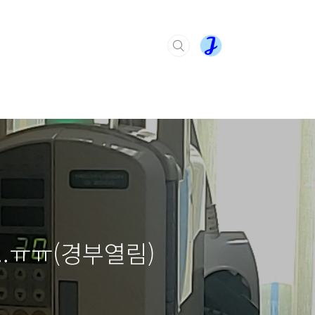
..ㅠㅠ(경부열림)