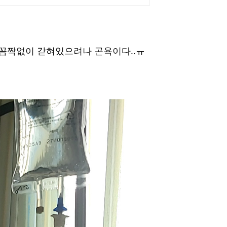
 꼼짝없이 갇혀있으려나 곤욕이다..ㅠ