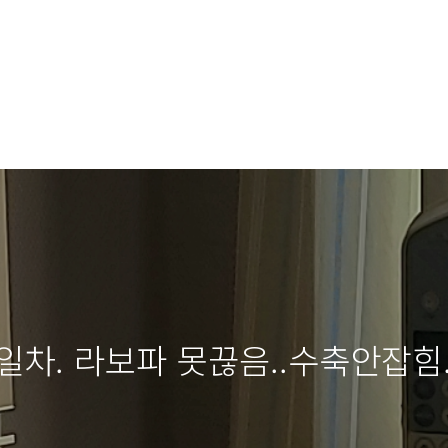
일차. 라보파 못끊음..수축안잡힘