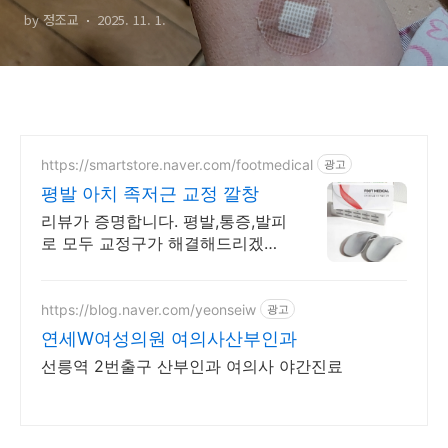
by 정조교
2025. 11. 1.
로게스톤 주사
https://smartstore.naver.com/footmedical
광고
평발 아치 족저근 교정 깔창
리뷰가 증명합니다. 평발,통증,발피
로 모두 교정구가 해결해드리겠습
니다. 부모님들이 받고 싶은 효도
선물
https://blog.naver.com/yeonseiw
광고
연세W여성의원 여의사산부인과
선릉역 2번출구 산부인과 여의사 야간진료