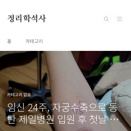
본문 바로가기
정리학석사
홈
카테고리
카테고리 없음
임신 24주, 자궁수축으로 동
탄 제일병원 입원 후 첫날 일
기 | 트랙시반(트랙토실)과 프