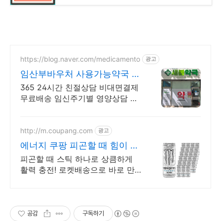
https://blog.naver.com/medicamento
광고
임산부바우처 사용가능약국 국
민행복카드 사용처
365 24시간 친절상담 비대면결제
무료배송 임신주기별 영양상담 임
산부 상담전문
http://m.coupang.com
광고
에너지 쿠팡 피곤할 때 힘이 솟
아
피곤할 때 스틱 하나로 상큼하게
활력 충전! 로켓배송으로 바로 만
나세요. 오후 졸음과 멍한 느낌 안
녕! 회사, 외출 시 간편하게 즐기는
나만의 에너지.
공감
구독하기