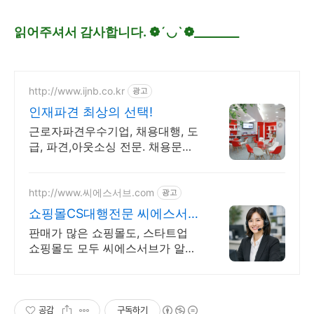
읽어주셔서 감사합니다. ❁´◡`❁________
http://www.ijnb.co.kr
광고
인재파견 최상의 선택!
근로자파견우수기업, 채용대행, 도
급, 파견,아웃소싱 전문. 채용문의
환영
http://www.씨에스서브.com
광고
쇼핑몰CS대행전문 씨에스서브
쇼핑몰전문CS위탁서비스
판매가 많은 쇼핑몰도, 스타트업
쇼핑몰도 모두 씨에스서브가 알아
서 완벽하게!
공감
구독하기